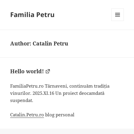
Familia Petru
MENU
AND
WIDGETS
Author:
Catalin Petru
Hello world!
FamiliaPetru.ro Târnaveni, continuăm tradiția
vinurilor. 2025.XI.16 Un proiect deocamdată
suspendat.
Catalin.Petru.ro
blog personal