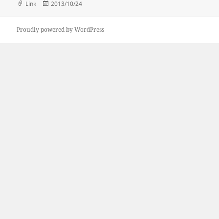
Format
Link
Posted
2013/10/24
on
Proudly powered by WordPress